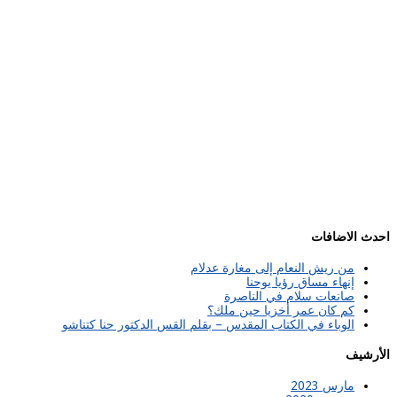
احدث الاضافات
من ريش النعام إلى مغارة عدلام
إنهاء مساق رؤيا يوحنا
صانعات سلام في الناصرة
كم كان عمر أخزيا حين ملك؟
الوباء في الكتاب المقدس – بقلم القس الدكتور حنا كتناشو
الأرشيف
مارس 2023