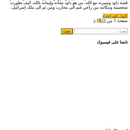
قصة داود وسيرته مع الله. من هو داود نشأته وإيمانه بالله. كيف تطورت
شخصيته ومكانته من راعي غنم الى محارب ومن ثم الى ملك إسرائيل.
أكمل القراءة »
صفحة 1 من 3
3
2
1
»
البحث
عن:
تابعنا على فيسبوك