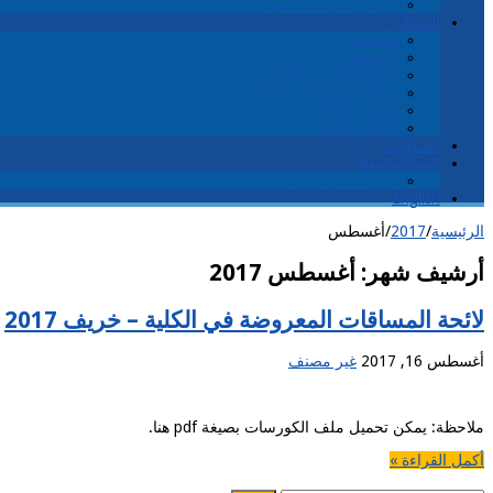
وسائل مساعدة للطلاب
المصادر
المكتبة
فيديوهات
مجلة الناصرة الأكاديمية
مواقع مسيحية دراسية
كتابات الطلاب
كُتيّبات الكلية
اتصلوا بنا
اشتركوا معنا
الرسالة الإخبارية
English
الرئيسية
/
2017
/
أغسطس
أرشيف شهر:
أغسطس 2017
لائحة المساقات المعروضة في الكلية – خريف 2017
أغسطس 16, 2017
غير مصنف
ملاحظة: يمكن تحميل ملف الكورسات بصيغة pdf هنا.
أكمل القراءة »