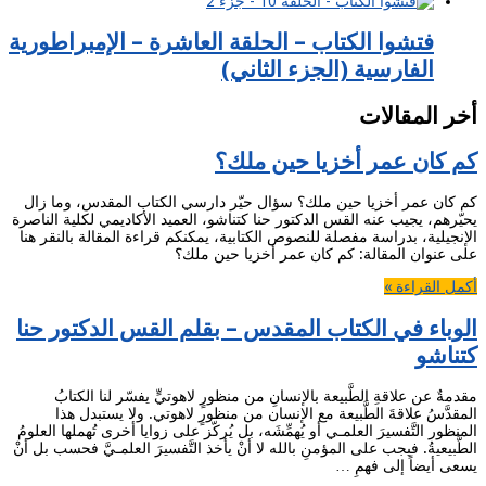
فتشوا الكتاب – الحلقة العاشرة – الإمبراطورية
الفارسية (الجزء الثاني)
أخر المقالات
كم كان عمر أخزيا حين ملك؟
كم كان عمر أخزيا حين ملك؟ سؤال حيّر دارسي الكتاب المقدس، وما زال
يحيّرهم، يجيب عنه القس الدكتور حنا كتناشو، العميد الأكاديمي لكلية الناصرة
الإنجيلية، بدراسة مفصلة للنصوص الكتابية، يمكنكم قراءة المقالة بالنقر هنا
على عنوان المقالة: كم كان عمر أخزيا حين ملك؟
أكمل القراءة »
الوباء في الكتاب المقدس – بقلم القس الدكتور حنا
كتناشو
مقدمةٌ عن علاقةِ الطَّبيعة بالإنسانِ من منظورٍ لاهوتيٍّ يفسّر لنا الكتابُ
المقدَّسُ علاقةَ الطَّبيعة مع الإنسان من منظورٍ لاهوتي. ولا يستبدل هذا
المنظور التَّفسيرَ العلمـي أو يُهمِّشَه، بل يُركّز على زوايا أخرى تُهملها العلومُ
الطَّبيعيةُ. فيجب على المؤمنِ بالله لا أنْ يأخذ التَّفسيرَ العلمـيَّ فحسب بل أنْ
يسعى أيضاً إلى فهمِ …