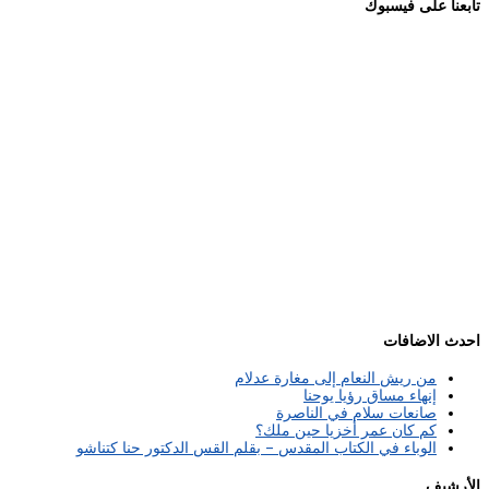
تابعنا على فيسبوك
احدث الاضافات
من ريش النعام إلى مغارة عدلام
إنهاء مساق رؤيا يوحنا
صانعات سلام في الناصرة
كم كان عمر أخزيا حين ملك؟
الوباء في الكتاب المقدس – بقلم القس الدكتور حنا كتناشو
الأرشيف