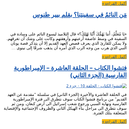
أكمل القراءة »
مَن النائمُ في سفينتِنا؟ بقلم بيير طنوس
«يَا مُعَلِّمُ، أَمَا يَهُمُّكَ أَنَّنَا نَهْلِكُ؟» قال التلاميذ ليسوع النائم على وسادة في
السفينة في وسط عاصفة أرعبتهم وأرهقتهم وكانت على وشك أن تغرقهم.
ولا يمكن للقارئ الذي يعرف قصص العهد القديم إلا أن يتذكر قصة يونان
النبي الذي هرب من وجه الرب الذي أمره أن يذهب شرقًا إلى نينوى …
أكمل القراءة »
فتشوا الكتاب – الحلقة العاشرة – الإمبراطورية
الفارسية (الجزء الثاني)
في الحلقة العاشرة والأخيرة (الجزء الثاني) في سلسلة "مقدمة عن العهد
القديم" من برنامج فتشوا الكتاب سوف نتطرق الى فترة الإمبراطورية
الفارسية ونهاية السبي ورجوع شعب إسرائيل الى أرض كنعان. ومن ثم
سوف نتطرق الى مراحل بناء الهيكل الثاني والظروف الإجتماعية والإقتصاية
المتعلقة بتلك الفترة.
أكمل القراءة »