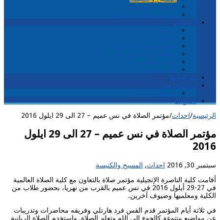
المسيح والمجتمع
وسائل مساعدة للطلاب
المصادر
المكتبة
فيديوهات
مجلة الناصرة الأكاديمية
مواقع مسيحية دراسية
كتابات الطلاب
كُتيّبات الكلية
اتصلوا بنا
اشتركوا معنا
الرسالة الإخبارية
English
الرئيسية
/
احداث
/
مؤتمر الصلاة في نس عميم – 27 الى 29 ايلول 2016
مؤتمر الصلاة في نس عميم – 27 الى 29 ايلول
2016
سبتمبر 30, 2016
احداث
,
المسيح والكنيسة
أقامت كلية الناصرة الإنجيلية مؤتمر صلاة بالتعاون مع كلية الصلاة العالمية
في 27-29 أيلول 2016 في نس عميم بالقرب من نهريا، بحضور طلاب من
الكلية ومعلميها وضيوف آخرين.
في ثلاثة أيام المؤتمر قدم القس فرد هارتلي وفريقه محاضرات وتدريبات
عن مواضيع متنوعة كالجوع إلى الله وتعلم الصلاة.
واستخدم الصلاة الربانية