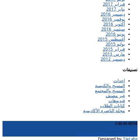
فبراير 2017
يناير 2017
ديسمبر 2016
نوفمبر 2016
أكتوبر 2016
سبتمبر 2016
يونيو 2016
أغسطس 2015
يوليو 2015
فبراير 2015
مارس 2013
ديسمبر 2012
تصنيفات
احداث
المسيح والكنيسة
المسيح والمجتمع
غير مصنف
فيديوهات
كتابات الطلاب
مجلة الناصرة الأكاديمية
046464898
info@nazcol.org
NazarethEvangelicalCollege
Designed by
TieLabs