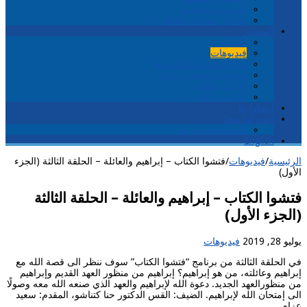
المسيح والمجتمع
وسائل مساعدة للطلاب
المصادر
المكتبة
فيديوهات
مجلة الناصرة الأكاديمية
مواقع مسيحية دراسية
كتابات الطلاب
كُتيّبات الكلية
اتصلوا بنا
اشتركوا معنا
الرسالة الإخبارية
English
الرئيسية
/
فيديوهات
/
فتشوا الكتاب – إبراهيم والعائلة – الحلقة الثالثة (الجزء
الأول)
فتشوا الكتاب – إبراهيم والعائلة – الحلقة الثالثة
(الجزء الأول)
يوليو 28, 2019
فيديوهات
في الحلقة الثالثة من برنامج “فتشوا الكتاب” سوف ننظر الى قصة الله مع
إبراهيم وعائلته، من هو إبراهيم؟ إبراهيم من منظور العهد القديم وإبراهيم
من منظورالعهد الجديد. دعوة الله لإبراهيم والعهد الذي صنعه الله معه وصولًا
الى إمتحان الله لإبراهيم. الضيف: القس الدكتور حنا كتناشو، المقدم: سعيد
عزام.