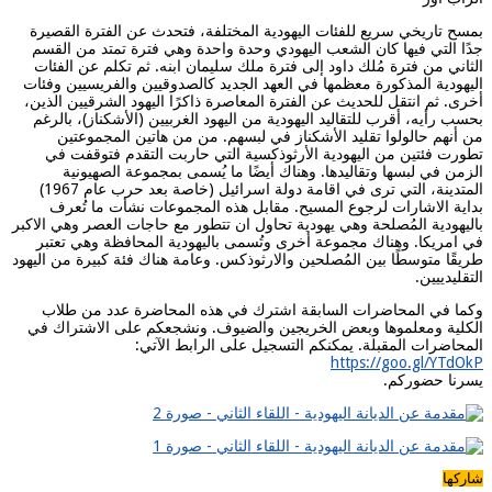
بمسح تاريخي سريع للفئات اليهودية المختلفة، فتحدث عن الفترة القصيرة
جدًا التي فيها كان الشعب اليهودي وحدة واحدة وهي فترة تمتد من القسم
الثاني من فترة مُلك داود إلى فترة ملك سليمان ابنه. ثم تكلم عن الفئات
اليهودية المذكورة معظمها في العهد الجديد كالصدوقيين والفريسيين وفئات
أخرى. ثم انتقل للحديث عن الفترة المعاصرة ذاكرًا اليهود الشرقيين الذين،
بحسب رأيه، أقرب للتقاليد اليهودية من اليهود الغربيين (الأشكناز)، بالرغم
من أنهم حالولوا تقليد الأشكناز في لبسهم. من من هاتين المجموعتين
تطورت فئتين من اليهودية الأرثوذكسية التي حاربت التقدم فتوقفت في
الزمن في لبسها وتقاليدها. وهناك أيضًا ما يُسمى بمجموعة الصهيونية
المتدينة، التي ترى في اقامة دولة اسرائيل (خاصة بعد حرب عام 1967)
بداية الاشارات لرجوع المسيح. مقابل هذه المجموعات نشأت ما تُعرف
باليهودية المُصلحة وهي يهودية تحاول ان تتطور مع حاجات العصر وهي الاكبر
في امريكا. وهناك مجموعة أخرى وتُسمى باليهودية المحافظة وهي تعتبر
طريقًا متوسطًا بين المُصلحين والارثوذكس. وعامة هناك فئة كبيرة من اليهود
التقليدييين.
وكما في المحاضرات السابقة اشترك في هذه المحاضرة عدد من طلاب
الكلية ومعلموها وبعض الخريجين والضيوف
.
ونشجعكم على الاشتراك في
المحاضرات المقبلة. يمكنكم التسجيل على الرابط الآتي
:
https://goo.gl/YTdOkP
يسرنا حضوركم
.
شاركها