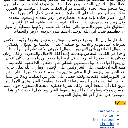
لحظات فإننا لا ندين المذنب بضع لحظات فنسجنه بضع لحظات ثم نطلقه، بل
ربما نسجنه مدى الحياة. والسبب هو أن العقاب يجب ان يتناسب مع الضرر.
وهكذا بعد أن صبر الله على الحضارة الداعشية في كنعان أكثر من اربعة
قرون أصدر حكمه بإعدام هذه الحضارة في أرض محددة وبشعوب محددة
وفي زمن محدد بهدف نشر العدالة الثيوقراطية. خطيتهم اساءة للإنسان
المخلوق على صورة الله وبالتالي اساءة لله نفسه. ولاهوتيا نستطيع أن نقول
أن خطيئتهم قتلت ابن الله الوحيد، اعظم ضرر عرفته الأرض والسماء.
ثالثا، هل ما زال الله يتصرف بحسب الثيوقراطية زمن يشوع؟ وكيف تنعكس
تصرفاته على هويته وعلاقته مع خليقته؟ بعد أن تعاملنا مع السؤال القضائي
والسؤال الأخلاقي يأتي الآن دور السؤال اللاهوتي. لا نستطيع أن نقرأ حدثا
واحدا في الكتاب المقدس ونعممه كمبدأ لكل الأجيال والشعوب او لكل زمان
ومكان. فلقد سمح الله لرحاب في أريحا وللجبعونيين ولمعظم سكان كنعان
أن يبقوا أحياء ما داموا مستعدين للتخلي عن الحضارة الداعشية الكنعانية.
قصد الله أن يقضي على الشر وليس على الإنسان. ومازال الله يعلن حربه
ضد الشر. وتتنوع وسائل الله في تحقيق مقاصده. فلقد حد من انتشار الشر
في الثيوقراطية الكنعانية ولكنه قضى على الشر في الصليب وبدلا من مبدا
العقاب المتناسب نشر المسيح ثقافة المحبة لمقاومة الشر. ونرى الآن الشر
يترنح قبل أن يسقط أرضا. وكلما نشرنا حضارة المحبة المتمحورة حول السيد
المسيح وموته وقيامته كلما اسرع سقوط الشر. وسأكمل الحديث عن هذا
الموضوع في مقال آخر لئلا يطول الحديث.
شاركها
Facebook
Twitter
Stumbleupon
LinkedIn