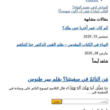
Pinterest
السابق
كيف يفسد الملح؟
التالي
لماذا ارفض أن أكون صهيونياً؟
مقالات مشابهة
كم كان عمر أخزيا حين ملك؟
سبتمبر 10, 2020
الوباء في الكتاب المقدس – بقلم القس الدكتور حنا كتناشو
مارس 28, 2020
شاهد أيضاً
مَن النائمُ في سفينتِنا؟ بقلم بيير طنوس
«يَا مُعَلِّمُ، أَمَا يَهُمُّكَ أَنَّنَا نَهْلِكُ؟» قال التلاميذ ليسوع النائم على وسادة في
السفينة في …
البحث
عن: