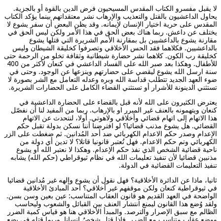
لا يقبل مفسرو الكتاب المقدس المسيحيون فرض الدين بالقوة أو بالجزية.
يحاول الداعشيون بالقتل والتعذيب والإرهاب نشر معتقداتهم بينما يؤكد الكتاب
المقدس على حرية اختيار الإنسان لإيمانه. وقد يظن البعض أن سفر يشوع لا
يختلف عن داعش. ربما هناك بعض الحق في هذا الأمر ولكن ليس الحق في
مقارنة يشوع بالداعشيين بل بمقارنة الأمم الشريرة التي قتلها يشوع
بالداعشيين. فكلاهما فقد الحس الأخلاقي وتصرفوا كخليقة الشيطان وليس
كخليقة رب الكون. كلاهما نشر حضارة شيطانية وثقافة تخلو من الرحمة حتى
للأطفال. وهكذا بعد صبر الله على الفساد الداعشي في كنعان لأكثر من 400
سنة ارسل الله يشوع ليقضي على حضارتهم وينزعها عن الوجود. وحتى في
ضوء العهد الجديد تتطلب قداسة الله وبره وعدله التعامل مع الشر بصورة لا
تستثني الدينونة للأشرار أو تستثني القضاء الكامل على الحضارات الشريرة.
يعترض الكثيرون على الله لأنه قبل بالقضاء على الحضارة الداعشية في
كنعان ويتهمونه بالعنف غير المبرر او بالإرهاب. ربما من المفيد لنا أن نفصّل
هذا الاتهام إلى اتهام قضائي وأخلاقي ولاهوتي. أولا، لنتحدث عن الاتهام
القضائي. هل يشوع مذنب قضائيا؟ لو افترضنا أننا نسكن بدولة تقبل حكم
الإعدام وصدر حكم الاعدام الكهربائي ضد أحد المُدانين. ثم ضغطت على الزر
الكهربائي وتم حكم الاعدام. فهل تُعتبر قانونيا قاتلا؟ لا تدين أي دولة من
ناحية قضائية الشخص الذي نفذ حكم الإعدام. وهكذا لا نعتبر الله أو يشوع
مذنبين قضائيا لأن تنفيذ تعليمات الله في نظام ثيوقراطي (حكم الله) يشابه
تنفيذ التعليمات القضائية في الدولة.
ثانيا، ماذا عن الدائرة الأخلاقية؟ فهل نقول أن يشوع وإلهه غير مُدانين قضائيا
في ثيوقراطية كنعان ولكن موقفهم غير أخلاقي؟ أحد المبادئ الأخلاقية
الواضحة في العهد القديم هو قانون العقاب المتناسب: عين بعين وسن بسن.
ولقد وُضع هذا القانون ليمنع انتشار العنف بين القبائل والشعوب وليحاسب
الظالم مع سبق الإصرار والترصد. والمبدأ الأخلاقي هنا هو قياس كمية الضرر
ووضع عقاب متناسب مع الضرر. فإذا قتل شخصٌ إنسانا. وربما قتله في بضع