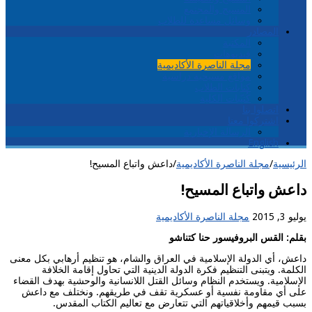
المسيح والمجتمع
وسائل مساعدة للطلاب
المصادر
المكتبة
فيديوهات
مجلة الناصرة الأكاديمية
مواقع مسيحية دراسية
كتابات الطلاب
كُتيّبات الكلية
اتصلوا بنا
اشتركوا معنا
الرسالة الإخبارية
English
الرئيسية
/
مجلة الناصرة الأكاديمية
/
داعش واتباع المسيح!
داعش واتباع المسيح!
يوليو 3, 2015
مجلة الناصرة الأكاديمية
بقلم: القس البروفيسور حنا كتناشو
داعش، أي الدولة الإسلامية في العراق والشام، هو تنظيم أرهابي بكل معنى
الكلمة. ويتبنى التنظيم فكرة الدولة الدينية التي تحاول إقامة الخلافة
الإسلامية. ويستخدم النظام وسائل القتل اللانسانية والوحشية بهدف القضاء
على أي مقاومة نفسية أو عسكرية تقف في طريقهم. ونختلف مع داعش
بسبب قيمهم وأخلاقياتهم التي تتعارض مع تعاليم الكتاب المقدس.