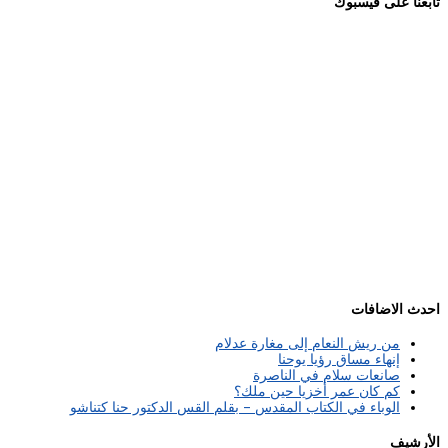
تابعنا على فيسبوك
احدث الاضافات
من ريش النعام إلى مغارة عدلام
إنهاء مساق رؤيا يوحنا
صانعات سلام في الناصرة
كم كان عمر أخزيا حين ملك؟
الوباء في الكتاب المقدس – بقلم القس الدكتور حنا كتناشو
الأرشيف