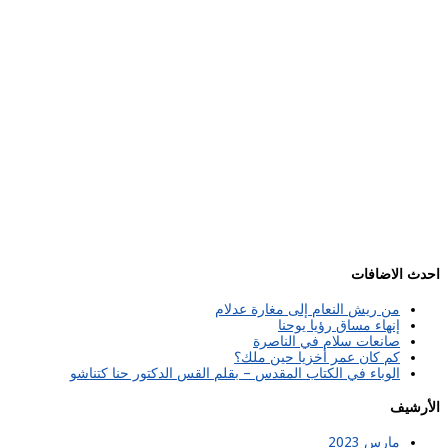
احدث الاضافات
من ريش النعام إلى مغارة عدلام
إنهاء مساق رؤيا يوحنا
صانعات سلام في الناصرة
كم كان عمر أخزيا حين ملك؟
الوباء في الكتاب المقدس – بقلم القس الدكتور حنا كتناشو
الأرشيف
مارس 2023