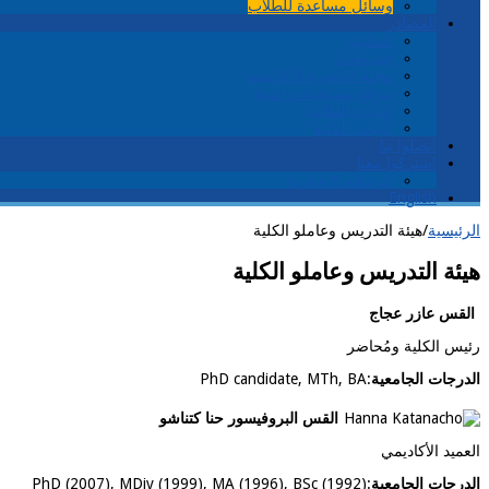
وسائل مساعدة للطلاب
المصادر
المكتبة
فيديوهات
مجلة الناصرة الأكاديمية
مواقع مسيحية دراسية
كتابات الطلاب
كُتيّبات الكلية
اتصلوا بنا
اشتركوا معنا
الرسالة الإخبارية
English
الرئيسية
/
هيئة التدريس وعاملو الكلية
هيئة التدريس وعاملو الكلية
القس عازر عجاج
رئيس الكلية ومُحاضر
الدرجات الجامعية
:
PhD candidate, MTh, BA
القس البروفيسور حنا كتناشو
العميد الأكاديمي
الدرجات الجامعية
:
PhD (2007), MDiv (1999), MA (1996), BSc (1992)