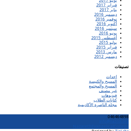
يونيو 2017
فبراير 2017
يناير 2017
ديسمبر 2016
نوفمبر 2016
أكتوبر 2016
سبتمبر 2016
يونيو 2016
أغسطس 2015
يوليو 2015
فبراير 2015
مارس 2013
ديسمبر 2012
تصنيفات
احداث
المسيح والكنيسة
المسيح والمجتمع
غير مصنف
فيديوهات
كتابات الطلاب
مجلة الناصرة الأكاديمية
046464898
info@nazcol.org
NazarethEvangelicalCollege