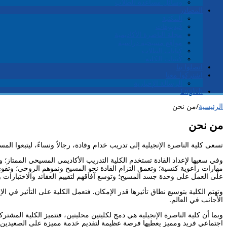
وسائل مساعدة للطلاب
المصادر
المكتبة
فيديوهات
مجلة الناصرة الأكاديمية
مواقع مسيحية دراسية
كتابات الطلاب
كُتيّبات الكلية
اتصلوا بنا
اشتركوا معنا
الرسالة الإخبارية
English
الرئيسية
/
من نحن
من نحن
تسعى كلية الناصرة الإنجيلية إلى تدريب خدام وقادة، رجالاً ونساءً، ليتبعوا
وفي سعيها لإعداد القادة تستخدم الكلية التدريب الأكاديمي المسيحي الممتاز؛ 
مهارات راعوية كنسية؛ وتعمق التزام القادة نحو المسيح ونموهم الروحي؛ وتقو
على العمل على وحدة جسد المسيح؛ وتوسع آفاقهم لتقييم العقائد والاختبارات
وتهتم الكلية بتوسيع نطاق تأثيرها قدر الإمكان. فتعمل الكلية على التأثير في ال
الأجانب في العالم.
وبما أن كلية الناصرة الإنجيلية هي دمج لكليتين محليتين، فتتميز الكلية المشترك
اجتماعي فريد ومميز يعطيها فرصة عظيمة لتقديم خدمة مميزة على الصعيدين ال