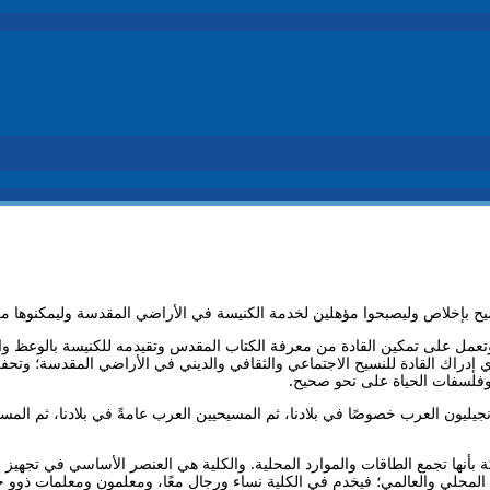
 المسيح بإخلاص وليصبحوا مؤهلين لخدمة الكنيسة في الأراضي المقدسة وليمكنوه
وتعمل على تمكين القادة من معرفة الكتاب المقدس وتقيدمه للكنيسة بالوعظ والت
ي إدراك القادة للنسيح الاجتماعي والثقافي والديني في الأراضي المقدسة؛ وتح
 وفلسفات الحياة على نحو صحيح.
إنجيليون العرب خصوصًا في بلادنا، ثم المسيحيين العرب عامةً في بلادنا، ثم المسيح
ة بأنها تجمع الطاقات والموارد المحلية. والكلية هي العنصر الأساسي في تجهيز خد
محلي والعالمي؛ فيخدم في الكلية نساء ورجال معًا، ومعلمون ومعلمات ذوو خبر