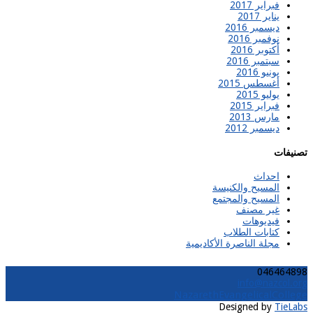
فبراير 2017
يناير 2017
ديسمبر 2016
نوفمبر 2016
أكتوبر 2016
سبتمبر 2016
يونيو 2016
أغسطس 2015
يوليو 2015
فبراير 2015
مارس 2013
ديسمبر 2012
تصنيفات
احداث
المسيح والكنيسة
المسيح والمجتمع
غير مصنف
فيديوهات
كتابات الطلاب
مجلة الناصرة الأكاديمية
046464898
info@nazcol.org
NazarethEvangelicalCollege
Designed by
TieLabs