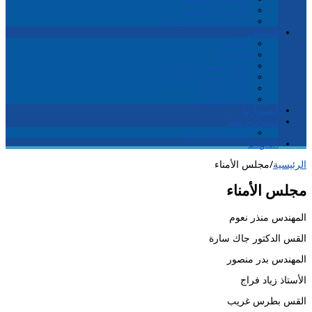
المسيح والمجتمع
وسائل مساعدة للطلاب
المصادر
المكتبة
فيديوهات
مجلة الناصرة الأكاديمية
مواقع مسيحية دراسية
كتابات الطلاب
كُتيّبات الكلية
اتصلوا بنا
اشتركوا معنا
الرسالة الإخبارية
English
الرئيسية
/
مجلس الأمناء
مجلس الأمناء
المهندس منذر نعوم
القس الدكتور جاك سارة
المهندس بدر منصور
الأستاذ زياد فراج
القس بطرس غريب