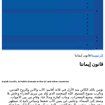
المسيح والمجتمع
وسائل مساعدة للطلاب
المصادر
المكتبة
فيديوهات
مجلة الناصرة الأكاديمية
مواقع مسيحية دراسية
كتابات الطلاب
كُتيّبات الكلية
اتصلوا بنا
اشتركوا معنا
الرسالة الإخبارية
English
الرئيسية
/
قانون إيماننا
قانون إيماننا
Isaiah Scrolls, in Public Domain in the US and other countries
نؤمن بالله الكائن منذ الأزل في ثلاثة أقانيم؛ الآب والابن والروح القدس،
وبالرب يسوع المسيح، الله المتجسد الذي وُلد من مريم العذراء وعاش بلا
خطيئة، وصنع المعجزات، ومات كفارة وبدلا عنا، وقام من بين الأموات،
وصعد إلى السماء، وجلس عن يمين الآب شفيعا وسيأتي ثانية إذ سيظهر
بمجد عظيم. ونؤمن بالروح القدس، الذي يسكن فينا ويمكّننا أن نحيا حياة