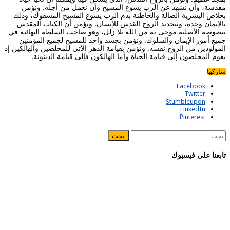
مقدسة، وأن نشهد عن الرب يسوع المسيح وأن نعمل من أجله. ونؤمن
بخلاص البشرية الضالة والخاطئة بدم الرب يسوع المسيح المسفوك، وذلك
بالإيمان وحده، وبتجديد الروح القدس للإنسان. ونؤمن أن الكتاب المقدس
بنصوصه الأصلية موحى به من الله بلا زلل، وهو صاحب السلطة النهائية في
جميع أمور الإيمان والسلوك. ونؤمن بجسد واحد للمسيح لجميع المؤمنين
المولودين من الروح نفسه. ونؤمن بقيامة الدهر الآتي للمخلصين والهالكين إذ
يقوم المخلصون إلى قيامة الحياة وأما الهالكون فإلى قيامة الدينونة.
شاركها
Facebook
Twitter
Stumbleupon
LinkedIn
Pinterest
البحث
عن:
تابعنا على فيسبوك